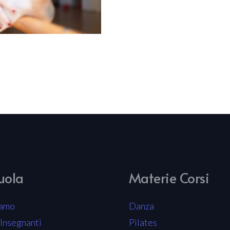
uola
Materie Corsi
iamo
Danza
 Insegnanti
Pilates