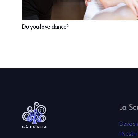
Do you love dance?
La Sc
Dove s
I Nostri