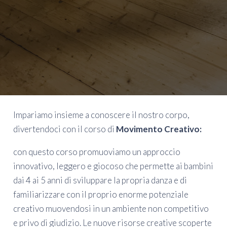
Impariamo insieme a conoscere il nostro corpo,
divertendoci con il corso di
Movimento Creativo:
con questo corso promuoviamo un approccio
innovativo, leggero e giocoso che permette ai bambini
dai 4 ai 5 anni di sviluppare la propria danza e di
familiarizzare con il proprio enorme potenziale
creativo muovendosi in un ambiente non competitivo
e privo di giudizio. Le nuove risorse creative scoperte