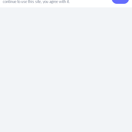
La Scuola
continue to use this site, you agree with it.
Dove siamo
I Nostri Insegnanti
Notizie da Màrgana
Materie Corsi
Danza
Pilates
Personal Training